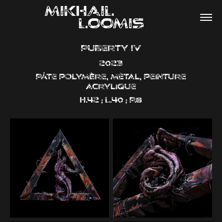
MIKHAIL                
LOOMIS
Puberty IV
2023
Pâte polymère, métal, peinture
acrylique
H.42 ; L.40 ; P.8