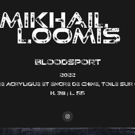
MIKHAIL                
LOOMIS
Bloodsport
2022
e acrylique et encre de Chine, toile su
H. 38 ; L. 55