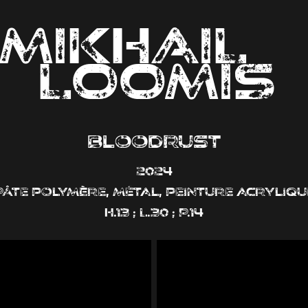
MIKHAIL                
LOOMIS
Bloodrust
2024
Pâte polymère, métal, peinture acryliqu
H.13 ; L.30 ; P.14