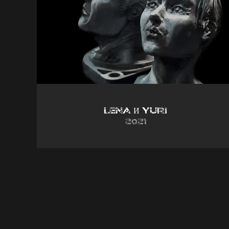
Lena И Yuri
2021